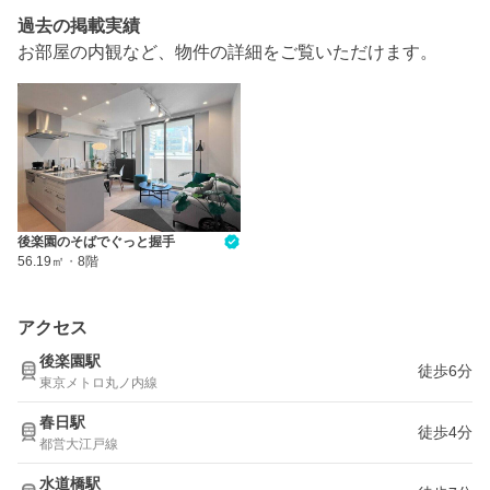
過去の掲載実績
お部屋の内観など、物件の詳細をご覧いただけます。
後楽園のそばでぐっと握手
56.19㎡
・
8階
アクセス
後楽園駅
徒歩6分
東京メトロ丸ノ内線
春日駅
徒歩4分
都営大江戸線
水道橋駅