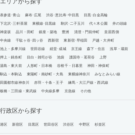
エリアから探す
表参道･青山
麻布･広尾
渋谷･恵比寿･中目黒
目黒･白金高輪
下北沢･三軒茶屋
東横線･目黒線
駒沢･二子玉川
代々木公園
井の頭線
神楽坂
品川・田町
銀座・築地
豊洲
清澄・門前仲町
皇居西側
中央線
千駄ヶ谷･四ッ谷
西新宿
東新宿･早稲田
戸越・大井町
池上・多摩川線
世田谷線
経堂･成城
京王線
森下・住吉
浅草・蔵前
押上・錦糸町
目白・雑司が谷
池袋
護国寺・茗荷谷
上野
湯島・東大前
人形町・日本橋
谷根千・日暮里
神田・神保町
駒込・本駒込
東陽町・南砂町・大島
東横線神奈川
みなとみらい線
田園都市線神奈川
赤羽・十条・王子
練馬・大江戸線・西武線
板橋・三田線・東武線
中央線多摩
京急線
その他
行政区から探す
港区
新宿区
目黒区
世田谷区
渋谷区
中野区
杉並区