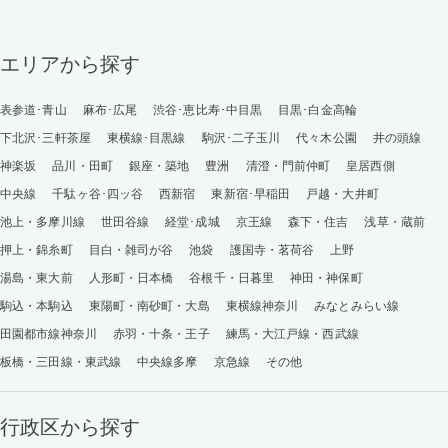
エリアから探す
表参道･青山
麻布･広尾
渋谷･恵比寿･中目黒
目黒･白金高輪
下北沢･三軒茶屋
東横線･目黒線
駒沢･二子玉川
代々木公園
井の頭線
神楽坂
品川・田町
銀座・築地
豊洲
清澄・門前仲町
皇居西側
中央線
千駄ヶ谷･四ッ谷
西新宿
東新宿･早稲田
戸越・大井町
池上・多摩川線
世田谷線
経堂･成城
京王線
森下・住吉
浅草・蔵前
押上・錦糸町
目白・雑司が谷
池袋
護国寺・茗荷谷
上野
湯島・東大前
人形町・日本橋
谷根千・日暮里
神田・神保町
駒込・本駒込
東陽町・南砂町・大島
東横線神奈川
みなとみらい線
田園都市線神奈川
赤羽・十条・王子
練馬・大江戸線・西武線
板橋・三田線・東武線
中央線多摩
京急線
その他
行政区から探す