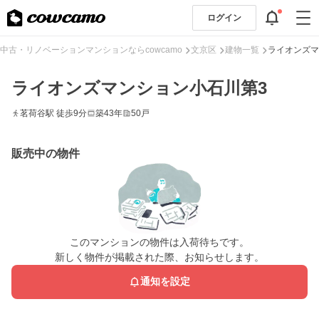
ログイン
中古・リノベーションマンションならcowcamo
文京区
建物一覧
ライオンズマ
ライオンズマンション小石川第3
茗荷谷駅 徒歩9分
築43年
50戸
販売中の物件
このマンションの物件は入荷待ちです。
新しく物件が掲載された際、お知らせします。
通知を設定