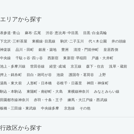
エリアから探す
表参道･青山
麻布･広尾
渋谷･恵比寿･中目黒
目黒･白金高輪
下北沢･三軒茶屋
東横線･目黒線
駒沢･二子玉川
代々木公園
井の頭線
神楽坂
品川・田町
銀座・築地
豊洲
清澄・門前仲町
皇居西側
中央線
千駄ヶ谷･四ッ谷
西新宿
東新宿･早稲田
戸越・大井町
池上・多摩川線
世田谷線
経堂･成城
京王線
森下・住吉
浅草・蔵前
押上・錦糸町
目白・雑司が谷
池袋
護国寺・茗荷谷
上野
湯島・東大前
人形町・日本橋
谷根千・日暮里
神田・神保町
駒込・本駒込
東陽町・南砂町・大島
東横線神奈川
みなとみらい線
田園都市線神奈川
赤羽・十条・王子
練馬・大江戸線・西武線
板橋・三田線・東武線
中央線多摩
京急線
その他
行政区から探す