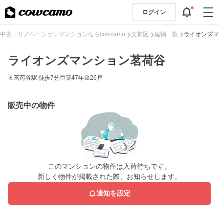
ログイン
中古・リノベーションマンションならcowcamo
文京区
建物一覧
ライオンズマ
ライオンズマンション茗荷谷
茗荷谷駅 徒歩7分
築47年
26戸
販売中の物件
このマンションの物件は入荷待ちです。
新しく物件が掲載された際、お知らせします。
通知を設定