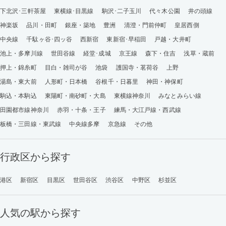
下北沢･三軒茶屋
東横線･目黒線
駒沢･二子玉川
代々木公園
井の頭線
神楽坂
品川・田町
銀座・築地
豊洲
清澄・門前仲町
皇居西側
中央線
千駄ヶ谷･四ッ谷
西新宿
東新宿･早稲田
戸越・大井町
池上・多摩川線
世田谷線
経堂･成城
京王線
森下・住吉
浅草・蔵前
押上・錦糸町
目白・雑司が谷
池袋
護国寺・茗荷谷
上野
湯島・東大前
人形町・日本橋
谷根千・日暮里
神田・神保町
駒込・本駒込
東陽町・南砂町・大島
東横線神奈川
みなとみらい線
田園都市線神奈川
赤羽・十条・王子
練馬・大江戸線・西武線
板橋・三田線・東武線
中央線多摩
京急線
その他
行政区から探す
港区
新宿区
目黒区
世田谷区
渋谷区
中野区
杉並区
人気の駅から探す