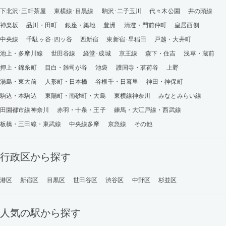
下北沢･三軒茶屋
東横線･目黒線
駒沢･二子玉川
代々木公園
井の頭線
神楽坂
品川・田町
銀座・築地
豊洲
清澄・門前仲町
皇居西側
中央線
千駄ヶ谷･四ッ谷
西新宿
東新宿･早稲田
戸越・大井町
池上・多摩川線
世田谷線
経堂･成城
京王線
森下・住吉
浅草・蔵前
押上・錦糸町
目白・雑司が谷
池袋
護国寺・茗荷谷
上野
湯島・東大前
人形町・日本橋
谷根千・日暮里
神田・神保町
駒込・本駒込
東陽町・南砂町・大島
東横線神奈川
みなとみらい線
田園都市線神奈川
赤羽・十条・王子
練馬・大江戸線・西武線
板橋・三田線・東武線
中央線多摩
京急線
その他
行政区から探す
港区
新宿区
目黒区
世田谷区
渋谷区
中野区
杉並区
人気の駅から探す