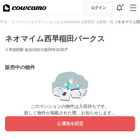
ログイン
中古・リノベーションマンションならcowcamo
新宿区
建物一覧
ネオマイム西
ネオマイム西早稲田パークス
早稲田駅 徒歩10分
築26年
30戸
販売中の物件
このマンションの物件は入荷待ちです。
新しく物件が掲載された際、お知らせします。
通知を設定