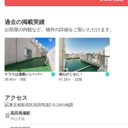
過去の掲載実績
お部屋の内観など、物件の詳細をご覧いただけます。
テラスは凄腕レシーバー
都心のくせに！
36.40㎡
・
8階
47.16㎡
・
10階
アクセス
高田馬場駅
JR山手線