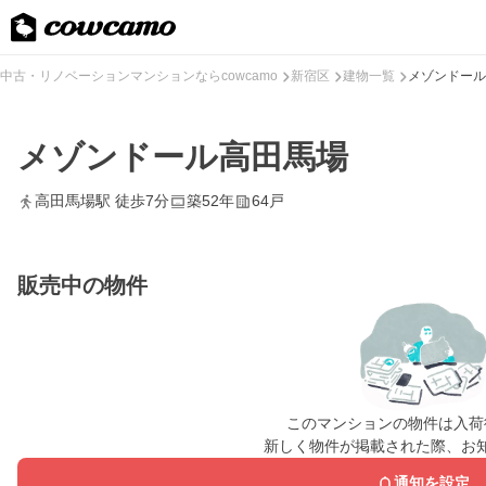
中古・リノベーションマンションならcowcamo
新宿区
建物一覧
メゾンドール
メゾンドール高田馬場
高田馬場駅 徒歩7分
築52年
64戸
販売中の物件
このマンションの物件は入荷
新しく物件が掲載された際、お
通知を設定