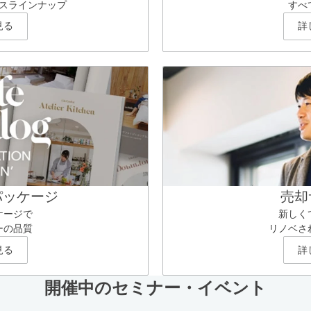
スラインナップ
すべ
見る
詳
パッケージ
売却
ケージで
新しく
ーの品質
リノベさ
見る
詳
開催中のセミナー・イベント