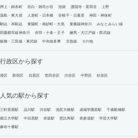
押上・錦糸町
目白・雑司が谷
池袋
護国寺・茗荷谷
上野
湯島・東大前
人形町・日本橋
谷根千・日暮里
神田・神保町
駒込・本駒込
東陽町・南砂町・大島
東横線神奈川
みなとみらい線
田園都市線神奈川
赤羽・十条・王子
練馬・大江戸線・西武線
板橋・三田線・東武線
中央線多摩
京急線
その他
行政区から探す
港区
新宿区
目黒区
世田谷区
渋谷区
中野区
杉並区
人気の駅から探す
三軒茶屋駅
品川駅
渋谷駅
池尻大橋駅
成城学園前駅
千歳船橋駅
都立大学駅
中目黒駅
赤坂駅
恵比寿駅
表参道駅
学芸大学駅
麻布十番駅