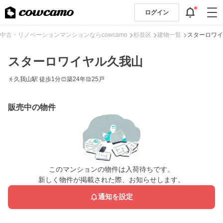
ログイン
中古・リノベーションマンションならcowcamo
杉並区
建物一覧
スターロワイ
スターロワイヤル久我山
久我山駅 徒歩1分
築24年
25戸
販売中の物件
このマンションの物件は入荷待ちです。
新しく物件が掲載された際、お知らせします。
通知を設定