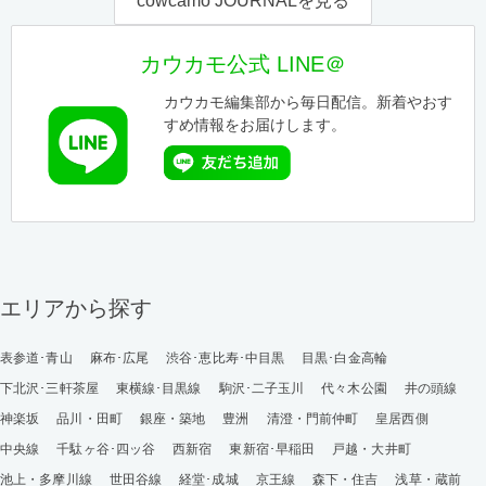
cowcamo JOURNALを見る
カウカモ公式 LINE＠
カウカモ編集部から毎日配信。新着やおす
すめ情報をお届けします。
エリアから探す
表参道･青山
麻布･広尾
渋谷･恵比寿･中目黒
目黒･白金高輪
下北沢･三軒茶屋
東横線･目黒線
駒沢･二子玉川
代々木公園
井の頭線
神楽坂
品川・田町
銀座・築地
豊洲
清澄・門前仲町
皇居西側
中央線
千駄ヶ谷･四ッ谷
西新宿
東新宿･早稲田
戸越・大井町
池上・多摩川線
世田谷線
経堂･成城
京王線
森下・住吉
浅草・蔵前