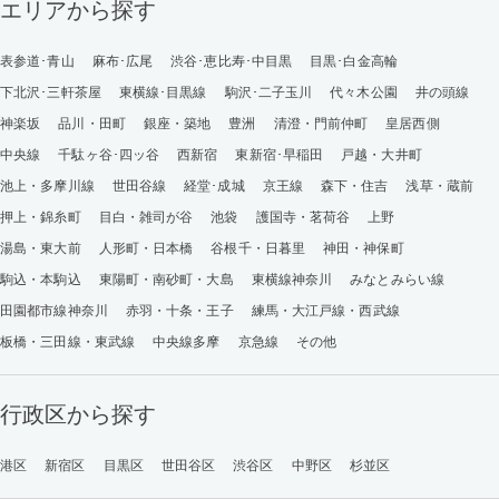
エリアから探す
表参道･青山
麻布･広尾
渋谷･恵比寿･中目黒
目黒･白金高輪
下北沢･三軒茶屋
東横線･目黒線
駒沢･二子玉川
代々木公園
井の頭線
神楽坂
品川・田町
銀座・築地
豊洲
清澄・門前仲町
皇居西側
中央線
千駄ヶ谷･四ッ谷
西新宿
東新宿･早稲田
戸越・大井町
池上・多摩川線
世田谷線
経堂･成城
京王線
森下・住吉
浅草・蔵前
押上・錦糸町
目白・雑司が谷
池袋
護国寺・茗荷谷
上野
湯島・東大前
人形町・日本橋
谷根千・日暮里
神田・神保町
駒込・本駒込
東陽町・南砂町・大島
東横線神奈川
みなとみらい線
田園都市線神奈川
赤羽・十条・王子
練馬・大江戸線・西武線
板橋・三田線・東武線
中央線多摩
京急線
その他
行政区から探す
港区
新宿区
目黒区
世田谷区
渋谷区
中野区
杉並区