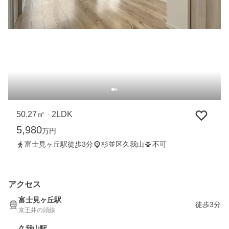
50.27㎡
2LDK
・
5,980
万円
富士見ヶ丘駅徒歩3分
杉並区久我山
不可
アクセス
富士見ヶ丘駅
徒歩3分
京王井の頭線
久我山駅