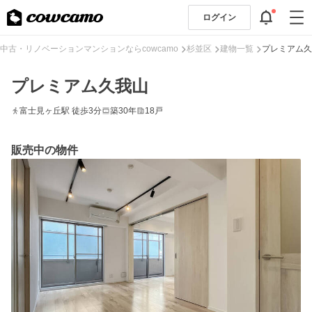
ログイン
中古・リノベーションマンションならcowcamo
杉並区
建物一覧
プレミアム久
プレミアム久我山
富士見ヶ丘駅 徒歩3分
築30年
18戸
販売中の物件