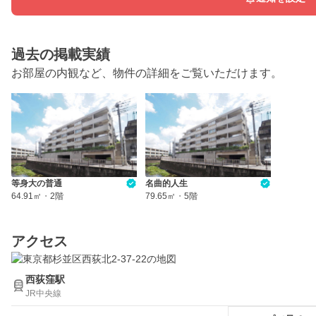
過去の掲載実績
お部屋の内観など、物件の詳細をご覧いただけます。
等身大の普通
名曲的人生
64.91㎡
・
2階
79.65㎡
・
5階
アクセス
西荻窪駅
JR中央線