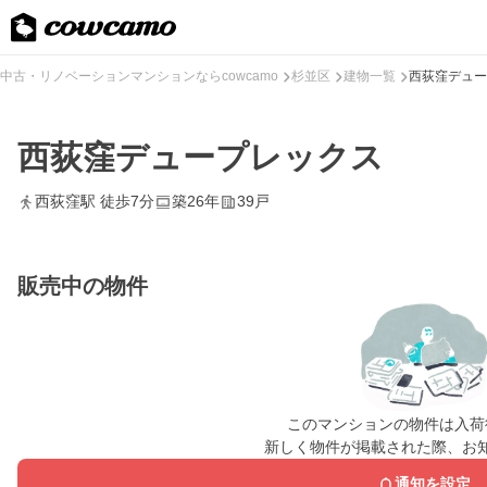
中古・リノベーションマンションならcowcamo
杉並区
建物一覧
西荻窪デュー
西荻窪デュープレックス
西荻窪駅 徒歩7分
築26年
39戸
販売中の物件
このマンションの物件は入荷
新しく物件が掲載された際、お
通知を設定