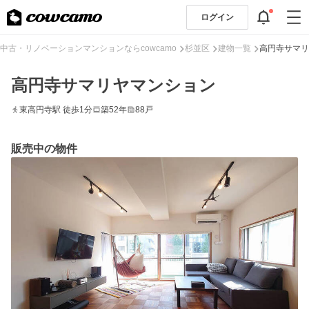
ログイン
中古・リノベーションマンションならcowcamo
杉並区
建物一覧
高円寺サマリ
高円寺サマリヤマンション
東高円寺駅 徒歩1分
築52年
88戸
販売中の物件