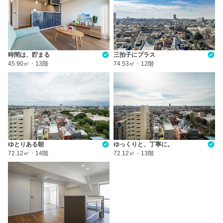
時間は、貯まる
三拍子にプラス
45.90㎡
・
13階
74.53㎡
・
12階
ゆとりある朝
ゆっくりと、丁寧に。
72.12㎡
・
14階
72.12㎡
・
13階