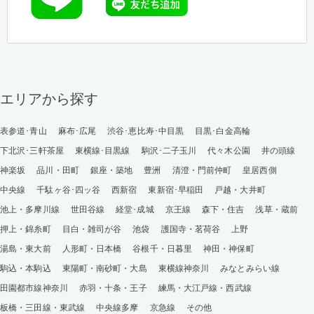
エリアから探す
表参道･青山
麻布･広尾
渋谷･恵比寿･中目黒
目黒･白金高輪
下北沢･三軒茶屋
東横線･目黒線
駒沢･二子玉川
代々木公園
井の頭線
神楽坂
品川・田町
銀座・築地
豊洲
清澄・門前仲町
皇居西側
中央線
千駄ヶ谷･四ッ谷
西新宿
東新宿･早稲田
戸越・大井町
池上・多摩川線
世田谷線
経堂･成城
京王線
森下・住吉
浅草・蔵前
押上・錦糸町
目白・雑司が谷
池袋
護国寺・茗荷谷
上野
湯島・東大前
人形町・日本橋
谷根千・日暮里
神田・神保町
駒込・本駒込
東陽町・南砂町・大島
東横線神奈川
みなとみらい線
田園都市線神奈川
赤羽・十条・王子
練馬・大江戸線・西武線
板橋・三田線・東武線
中央線多摩
京急線
その他