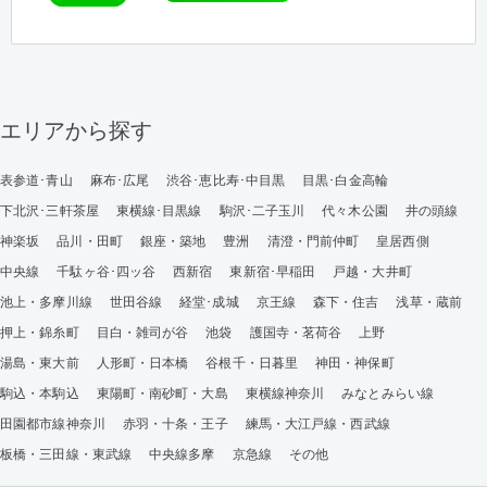
エリアから探す
表参道･青山
麻布･広尾
渋谷･恵比寿･中目黒
目黒･白金高輪
下北沢･三軒茶屋
東横線･目黒線
駒沢･二子玉川
代々木公園
井の頭線
神楽坂
品川・田町
銀座・築地
豊洲
清澄・門前仲町
皇居西側
中央線
千駄ヶ谷･四ッ谷
西新宿
東新宿･早稲田
戸越・大井町
池上・多摩川線
世田谷線
経堂･成城
京王線
森下・住吉
浅草・蔵前
押上・錦糸町
目白・雑司が谷
池袋
護国寺・茗荷谷
上野
湯島・東大前
人形町・日本橋
谷根千・日暮里
神田・神保町
駒込・本駒込
東陽町・南砂町・大島
東横線神奈川
みなとみらい線
田園都市線神奈川
赤羽・十条・王子
練馬・大江戸線・西武線
板橋・三田線・東武線
中央線多摩
京急線
その他