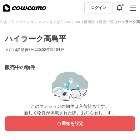
ログイン
中古・リノベーションマンションならcowcamo
板橋区
建物一覧
ハイラーク高
ハイラーク高島平
西台駅 徒歩7分
築52年
104戸
販売中の物件
このマンションの物件は入荷待ちです。
新しく物件が掲載された際、お知らせします。
通知を設定