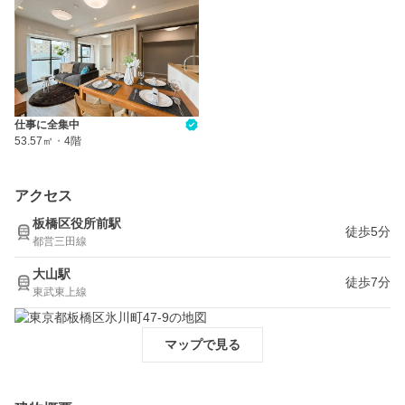
仕事に全集中
53.57㎡
・
4階
アクセス
板橋区役所前駅
徒歩5分
都営三田線
大山駅
徒歩7分
東武東上線
マップで見る