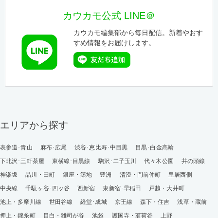
カウカモ公式 LINE＠
カウカモ編集部から毎日配信。新着やおす
すめ情報をお届けします。
エリアから探す
表参道･青山
麻布･広尾
渋谷･恵比寿･中目黒
目黒･白金高輪
下北沢･三軒茶屋
東横線･目黒線
駒沢･二子玉川
代々木公園
井の頭線
神楽坂
品川・田町
銀座・築地
豊洲
清澄・門前仲町
皇居西側
中央線
千駄ヶ谷･四ッ谷
西新宿
東新宿･早稲田
戸越・大井町
池上・多摩川線
世田谷線
経堂･成城
京王線
森下・住吉
浅草・蔵前
押上・錦糸町
目白・雑司が谷
池袋
護国寺・茗荷谷
上野