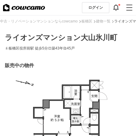
ログイン
中古・リノベーションマンションならcowcamo
板橋区
建物一覧
ライオンズマ
ライオンズマンション大山氷川町
板橋区役所前駅 徒歩5分
築43年
45戸
販売中の物件