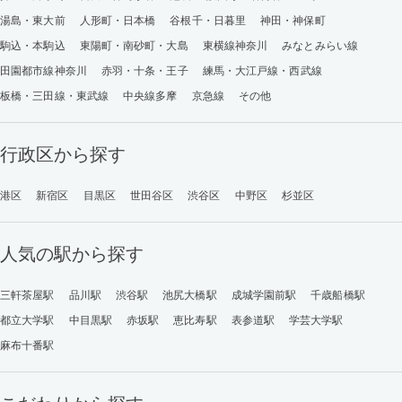
湯島・東大前
人形町・日本橋
谷根千・日暮里
神田・神保町
駒込・本駒込
東陽町・南砂町・大島
東横線神奈川
みなとみらい線
田園都市線神奈川
赤羽・十条・王子
練馬・大江戸線・西武線
板橋・三田線・東武線
中央線多摩
京急線
その他
行政区から探す
港区
新宿区
目黒区
世田谷区
渋谷区
中野区
杉並区
人気の駅から探す
三軒茶屋駅
品川駅
渋谷駅
池尻大橋駅
成城学園前駅
千歳船橋駅
都立大学駅
中目黒駅
赤坂駅
恵比寿駅
表参道駅
学芸大学駅
麻布十番駅