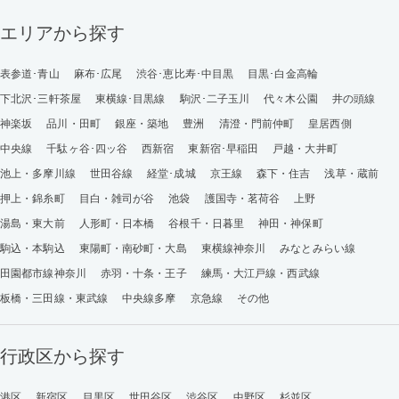
エリアから探す
表参道･青山
麻布･広尾
渋谷･恵比寿･中目黒
目黒･白金高輪
下北沢･三軒茶屋
東横線･目黒線
駒沢･二子玉川
代々木公園
井の頭線
神楽坂
品川・田町
銀座・築地
豊洲
清澄・門前仲町
皇居西側
中央線
千駄ヶ谷･四ッ谷
西新宿
東新宿･早稲田
戸越・大井町
池上・多摩川線
世田谷線
経堂･成城
京王線
森下・住吉
浅草・蔵前
押上・錦糸町
目白・雑司が谷
池袋
護国寺・茗荷谷
上野
湯島・東大前
人形町・日本橋
谷根千・日暮里
神田・神保町
駒込・本駒込
東陽町・南砂町・大島
東横線神奈川
みなとみらい線
田園都市線神奈川
赤羽・十条・王子
練馬・大江戸線・西武線
板橋・三田線・東武線
中央線多摩
京急線
その他
行政区から探す
港区
新宿区
目黒区
世田谷区
渋谷区
中野区
杉並区