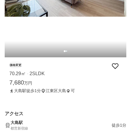
価格変更
70.29㎡
2SLDK
・
7,680
万円
大島駅徒歩1分
江東区大島
可
アクセス
大島駅
徒歩1分
都営新宿線