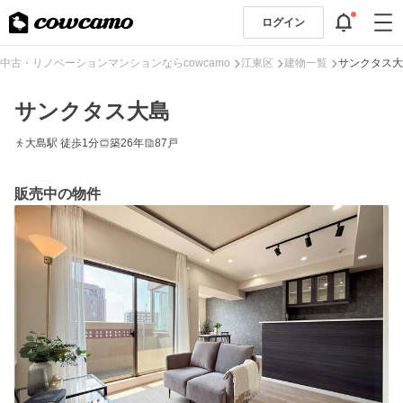
ログイン
中古・リノベーションマンションならcowcamo
江東区
建物一覧
サンクタス大
サンクタス大島
大島駅 徒歩1分
築26年
87戸
販売中の物件