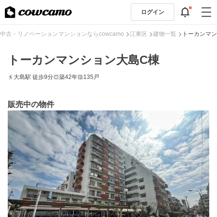
ログイン
中古・リノベーションマンションならcowcamo
江東区
建物一覧
トーカンマン
トーカンマンション大島C棟
大島駅 徒歩9分
築42年
135戸
販売中の物件