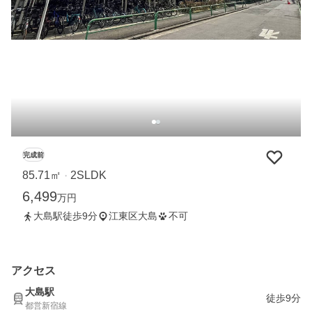
完成前
85.71㎡
2SLDK
・
6,499
万円
大島駅徒歩9分
江東区大島
不可
アクセス
大島駅
徒歩9分
都営新宿線