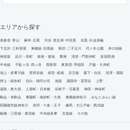
エリアから探す
表参道･青山
麻布･広尾
渋谷･恵比寿･中目黒
目黒･白金高輪
下北沢･三軒茶屋
東横線･目黒線
駒沢･二子玉川
代々木公園
井の頭線
神楽坂
品川・田町
銀座・築地
豊洲
清澄・門前仲町
皇居西側
中央線
千駄ヶ谷･四ッ谷
西新宿
東新宿･早稲田
戸越・大井町
池上・多摩川線
世田谷線
経堂･成城
京王線
森下・住吉
浅草・蔵前
押上・錦糸町
目白・雑司が谷
池袋
護国寺・茗荷谷
上野
湯島・東大前
人形町・日本橋
谷根千・日暮里
神田・神保町
駒込・本駒込
東陽町・南砂町・大島
東横線神奈川
みなとみらい線
田園都市線神奈川
赤羽・十条・王子
練馬・大江戸線・西武線
板橋・三田線・東武線
中央線多摩
京急線
その他