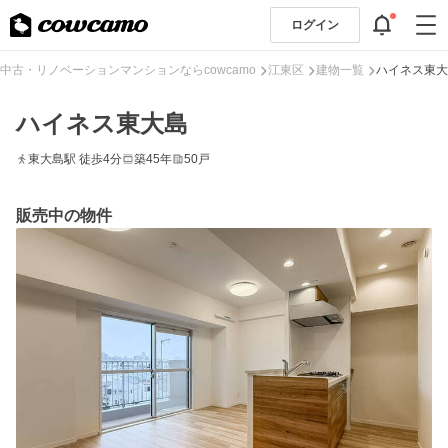
ログイン
中古・リノベーションマンションならcowcamo
江東区
建物一覧
ハイネス東大
ハイネス東大島
東大島駅 徒歩4分
築45年
50戸
販売中の物件