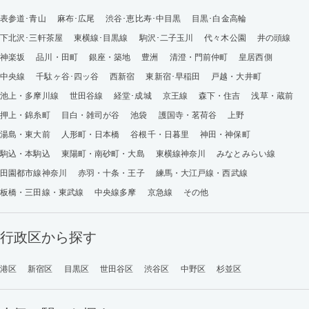
表参道･青山
麻布･広尾
渋谷･恵比寿･中目黒
目黒･白金高輪
下北沢･三軒茶屋
東横線･目黒線
駒沢･二子玉川
代々木公園
井の頭線
神楽坂
品川・田町
銀座・築地
豊洲
清澄・門前仲町
皇居西側
中央線
千駄ヶ谷･四ッ谷
西新宿
東新宿･早稲田
戸越・大井町
池上・多摩川線
世田谷線
経堂･成城
京王線
森下・住吉
浅草・蔵前
押上・錦糸町
目白・雑司が谷
池袋
護国寺・茗荷谷
上野
湯島・東大前
人形町・日本橋
谷根千・日暮里
神田・神保町
駒込・本駒込
東陽町・南砂町・大島
東横線神奈川
みなとみらい線
田園都市線神奈川
赤羽・十条・王子
練馬・大江戸線・西武線
板橋・三田線・東武線
中央線多摩
京急線
その他
行政区から探す
港区
新宿区
目黒区
世田谷区
渋谷区
中野区
杉並区