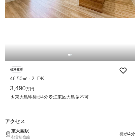
価格変更
46.50㎡
2LDK
・
3,490
万円
東大島駅徒歩4分
江東区大島
不可
アクセス
東大島駅
徒歩4分
都営新宿線