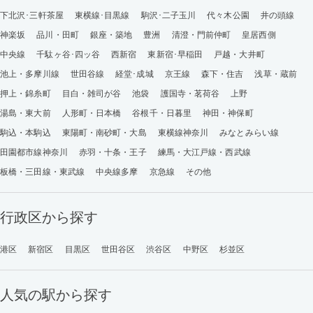
下北沢･三軒茶屋
東横線･目黒線
駒沢･二子玉川
代々木公園
井の頭線
神楽坂
品川・田町
銀座・築地
豊洲
清澄・門前仲町
皇居西側
中央線
千駄ヶ谷･四ッ谷
西新宿
東新宿･早稲田
戸越・大井町
池上・多摩川線
世田谷線
経堂･成城
京王線
森下・住吉
浅草・蔵前
押上・錦糸町
目白・雑司が谷
池袋
護国寺・茗荷谷
上野
湯島・東大前
人形町・日本橋
谷根千・日暮里
神田・神保町
駒込・本駒込
東陽町・南砂町・大島
東横線神奈川
みなとみらい線
田園都市線神奈川
赤羽・十条・王子
練馬・大江戸線・西武線
板橋・三田線・東武線
中央線多摩
京急線
その他
行政区から探す
港区
新宿区
目黒区
世田谷区
渋谷区
中野区
杉並区
人気の駅から探す