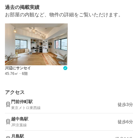
過去の掲載実績
お部屋の内観など、物件の詳細をご覧いただけます。
川辺にサンセイ
45.76㎡
・
6階
アクセス
門前仲町駅
徒歩3分
東京メトロ東西線
越中島駅
徒歩6分
JR京葉線
月島駅