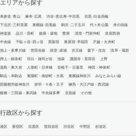
エリアから探す
表参道･青山
麻布･広尾
渋谷･恵比寿･中目黒
目黒･白金高輪
下北沢･三軒茶屋
東横線･目黒線
駒沢･二子玉川
代々木公園
井の頭線
神楽坂
品川・田町
銀座・築地
豊洲
清澄・門前仲町
皇居西側
中央線
千駄ヶ谷･四ッ谷
西新宿
東新宿･早稲田
戸越・大井町
池上・多摩川線
世田谷線
経堂･成城
京王線
森下・住吉
浅草・蔵前
押上・錦糸町
目白・雑司が谷
池袋
護国寺・茗荷谷
上野
湯島・東大前
人形町・日本橋
谷根千・日暮里
神田・神保町
駒込・本駒込
東陽町・南砂町・大島
東横線神奈川
みなとみらい線
田園都市線神奈川
赤羽・十条・王子
練馬・大江戸線・西武線
板橋・三田線・東武線
中央線多摩
京急線
その他
行政区から探す
港区
新宿区
目黒区
世田谷区
渋谷区
中野区
杉並区