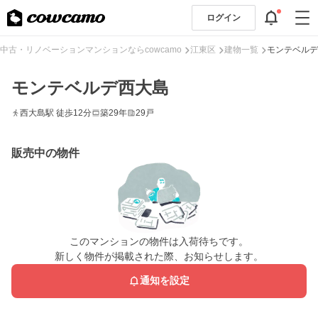
ログイン
中古・リノベーションマンションならcowcamo
江東区
建物一覧
モンテベルデ
モンテベルデ西大島
西大島駅 徒歩12分
築29年
29戸
販売中の物件
このマンションの物件は入荷待ちです。
新しく物件が掲載された際、お知らせします。
通知を設定