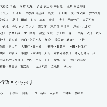
表参道･青山
麻布･広尾
渋谷･恵比寿･中目黒
目黒･白金高輪
下北沢･三軒茶屋
東横線･目黒線
駒沢･二子玉川
代々木公園
井の頭線
神楽坂
品川・田町
銀座・築地
豊洲
清澄・門前仲町
皇居西側
中央線
千駄ヶ谷･四ッ谷
西新宿
東新宿･早稲田
戸越・大井町
池上・多摩川線
世田谷線
経堂･成城
京王線
森下・住吉
浅草・蔵前
押上・錦糸町
目白・雑司が谷
池袋
護国寺・茗荷谷
上野
湯島・東大前
人形町・日本橋
谷根千・日暮里
神田・神保町
駒込・本駒込
東陽町・南砂町・大島
東横線神奈川
みなとみらい線
田園都市線神奈川
赤羽・十条・王子
練馬・大江戸線・西武線
板橋・三田線・東武線
中央線多摩
京急線
その他
行政区から探す
港区
新宿区
目黒区
世田谷区
渋谷区
中野区
杉並区