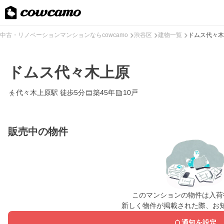
中古・リノベーションマンションならcowcamo
渋谷区
建物一覧
ドムス代々木
ドムス代々木上原
代々木上原駅 徒歩5分
築45年
10戸
販売中の物件
このマンションの物件は入荷
新しく物件が掲載された際、お
通知を設定