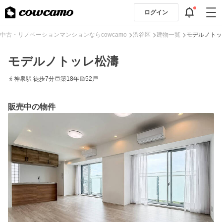
ログイン
中古・リノベーションマンションならcowcamo
渋谷区
建物一覧
モデルノトッ
モデルノトッレ松濤
神泉駅 徒歩7分
築18年
52戸
販売中の物件