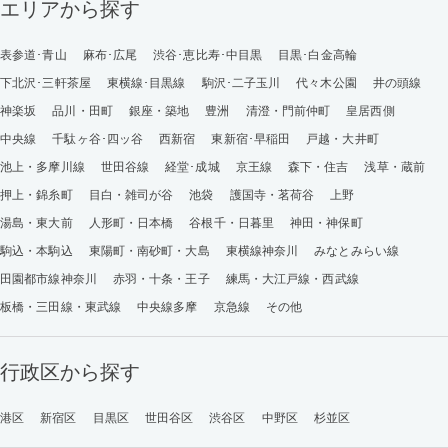
エリアから探す
表参道･青山
麻布･広尾
渋谷･恵比寿･中目黒
目黒･白金高輪
下北沢･三軒茶屋
東横線･目黒線
駒沢･二子玉川
代々木公園
井の頭線
神楽坂
品川・田町
銀座・築地
豊洲
清澄・門前仲町
皇居西側
中央線
千駄ヶ谷･四ッ谷
西新宿
東新宿･早稲田
戸越・大井町
池上・多摩川線
世田谷線
経堂･成城
京王線
森下・住吉
浅草・蔵前
押上・錦糸町
目白・雑司が谷
池袋
護国寺・茗荷谷
上野
湯島・東大前
人形町・日本橋
谷根千・日暮里
神田・神保町
駒込・本駒込
東陽町・南砂町・大島
東横線神奈川
みなとみらい線
田園都市線神奈川
赤羽・十条・王子
練馬・大江戸線・西武線
板橋・三田線・東武線
中央線多摩
京急線
その他
行政区から探す
港区
新宿区
目黒区
世田谷区
渋谷区
中野区
杉並区