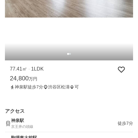
77.41㎡
1LDK
・
24,800
万円
神泉駅徒歩7分
渋谷区松濤
可
アクセス
神泉駅
徒歩7分
京王井の頭線
駒場東大前駅