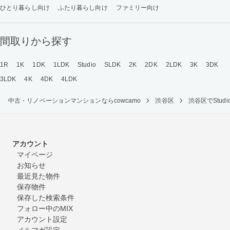
ひとり暮らし向け
ふたり暮らし向け
ファミリー向け
間取りから探す
1R
1K
1DK
1LDK
Studio
SLDK
2K
2DK
2LDK
3K
3DK
3LDK
4K
4DK
4LDK
中古・リノベーションマンションならcowcamo
渋谷区
渋谷区でStu
アカウント
マイページ
お知らせ
最近見た物件
保存物件
保存した検索条件
フォロー中のMIX
アカウント設定
メルマガ設定