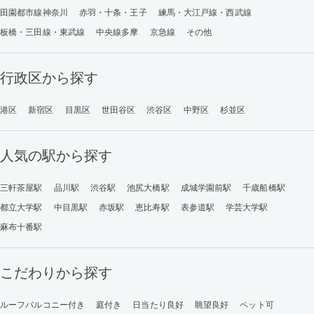
田園都市線神奈川
赤羽・十条・王子
練馬・大江戸線・西武線
板橋・三田線・東武線
中央線多摩
京急線
その他
行政区から探す
港区
新宿区
目黒区
世田谷区
渋谷区
中野区
杉並区
人気の駅から探す
三軒茶屋駅
品川駅
渋谷駅
池尻大橋駅
成城学園前駅
千歳船橋駅
都立大学駅
中目黒駅
赤坂駅
恵比寿駅
表参道駅
学芸大学駅
麻布十番駅
こだわりから探す
ルーフバルコニー付き
庭付き
日当たり良好
眺望良好
ペット可