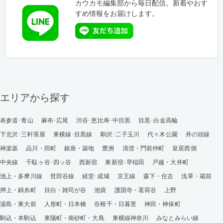
カウカモ編集部から毎日配信。新着やおす
すめ情報をお届けします。
エリアから探す
表参道･青山
麻布･広尾
渋谷･恵比寿･中目黒
目黒･白金高輪
下北沢･三軒茶屋
東横線･目黒線
駒沢･二子玉川
代々木公園
井の頭線
神楽坂
品川・田町
銀座・築地
豊洲
清澄・門前仲町
皇居西側
中央線
千駄ヶ谷･四ッ谷
西新宿
東新宿･早稲田
戸越・大井町
池上・多摩川線
世田谷線
経堂･成城
京王線
森下・住吉
浅草・蔵前
押上・錦糸町
目白・雑司が谷
池袋
護国寺・茗荷谷
上野
湯島・東大前
人形町・日本橋
谷根千・日暮里
神田・神保町
駒込・本駒込
東陽町・南砂町・大島
東横線神奈川
みなとみらい線