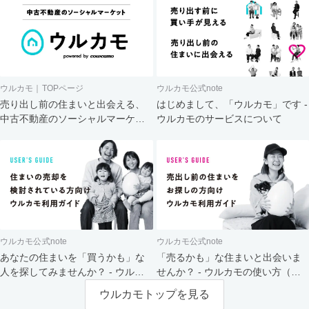
ウルカモ｜TOPページ
ウルカモ公式note
売り出し前の住まいと出会える、
はじめまして、「ウルカモ」です -
中古不動産のソーシャルマーケッ
ウルカモのサービスについて
ト
ウルカモ公式note
ウルカモ公式note
あなたの住まいを「買うかも」な
「売るかも」な住まいと出会いま
人を探してみませんか？ - ウルカ
せんか？ - ウルカモの使い方（買
モの使い方（売主さま向け）
主さま向け）
ウルカモトップを見る