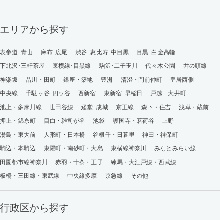
エリアから探す
表参道･青山
麻布･広尾
渋谷･恵比寿･中目黒
目黒･白金高輪
下北沢･三軒茶屋
東横線･目黒線
駒沢･二子玉川
代々木公園
井の頭線
神楽坂
品川・田町
銀座・築地
豊洲
清澄・門前仲町
皇居西側
中央線
千駄ヶ谷･四ッ谷
西新宿
東新宿･早稲田
戸越・大井町
池上・多摩川線
世田谷線
経堂･成城
京王線
森下・住吉
浅草・蔵前
押上・錦糸町
目白・雑司が谷
池袋
護国寺・茗荷谷
上野
湯島・東大前
人形町・日本橋
谷根千・日暮里
神田・神保町
駒込・本駒込
東陽町・南砂町・大島
東横線神奈川
みなとみらい線
田園都市線神奈川
赤羽・十条・王子
練馬・大江戸線・西武線
板橋・三田線・東武線
中央線多摩
京急線
その他
行政区から探す