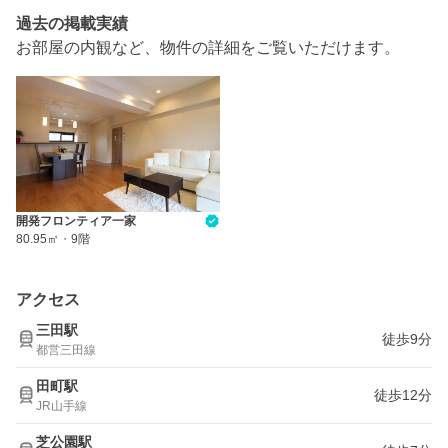
過去の掲載実績
お部屋の内観など、物件の詳細をご覧いただけます。
開発フロンティア一家
80.95㎡
・
9階
アクセス
三田駅
徒歩9分
都営三田線
田町駅
徒歩12分
JR山手線
芝公園駅