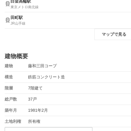
白金高輪駅
東京メトロ南北線
田町駅
JR山手線
マップで見る
建物概要
建物
藤和三田コープ
構造
鉄筋コンクリート造
階層
7階建て
総戸数
37戸
築年月
1981年2月
土地利権
所有権