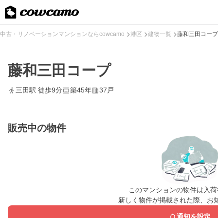
中古・リノベーションマンションならcowcamo
港区
建物一覧
藤和三田コープ
藤和三田コープ
三田駅 徒歩9分
築45年
37戸
販売中の物件
このマンションの物件は入荷
新しく物件が掲載された際、お
通知を設定