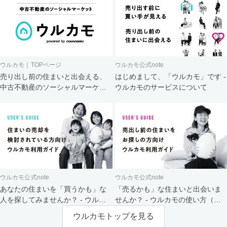
ウルカモ｜TOPページ
ウルカモ公式note
売り出し前の住まいと出会える、
はじめまして、「ウルカモ」です -
中古不動産のソーシャルマーケッ
ウルカモのサービスについて
ト
ウルカモ公式note
ウルカモ公式note
あなたの住まいを「買うかも」な
「売るかも」な住まいと出会いま
人を探してみませんか？ - ウルカ
せんか？ - ウルカモの使い方（買
モの使い方（売主さま向け）
主さま向け）
ウルカモトップを見る