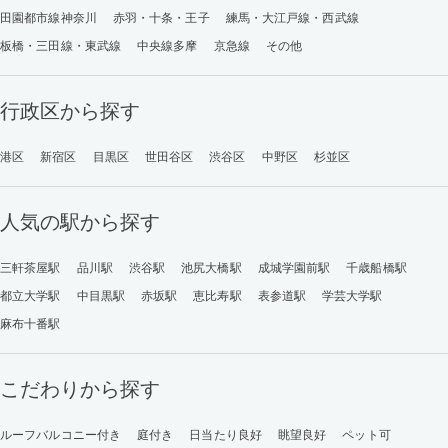
田園都市線神奈川
赤羽・十条・王子
練馬・大江戸線・西武線
板橋・三田線・東武線
中央線多摩
京急線
その他
行政区から探す
港区
新宿区
目黒区
世田谷区
渋谷区
中野区
杉並区
人気の駅から探す
三軒茶屋駅
品川駅
渋谷駅
池尻大橋駅
成城学園前駅
千歳船橋駅
都立大学駅
中目黒駅
赤坂駅
恵比寿駅
表参道駅
学芸大学駅
麻布十番駅
こだわりから探す
ルーフバルコニー付き
庭付き
日当たり良好
眺望良好
ペット可