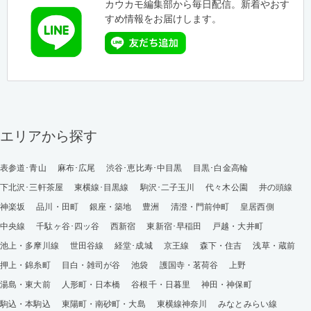
カウカモ編集部から毎日配信。新着やおす
すめ情報をお届けします。
エリアから探す
表参道･青山
麻布･広尾
渋谷･恵比寿･中目黒
目黒･白金高輪
下北沢･三軒茶屋
東横線･目黒線
駒沢･二子玉川
代々木公園
井の頭線
神楽坂
品川・田町
銀座・築地
豊洲
清澄・門前仲町
皇居西側
中央線
千駄ヶ谷･四ッ谷
西新宿
東新宿･早稲田
戸越・大井町
池上・多摩川線
世田谷線
経堂･成城
京王線
森下・住吉
浅草・蔵前
押上・錦糸町
目白・雑司が谷
池袋
護国寺・茗荷谷
上野
湯島・東大前
人形町・日本橋
谷根千・日暮里
神田・神保町
駒込・本駒込
東陽町・南砂町・大島
東横線神奈川
みなとみらい線