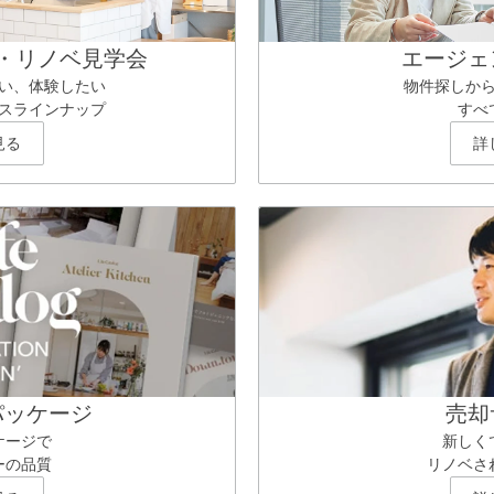
・リノベ見学会
エージェ
い、体験したい
物件探しか
スラインナップ
すべ
見る
詳
パッケージ
売却
ケージで
新しく
ーの品質
リノベさ