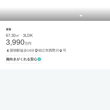
新着
67.30㎡
3LDK
・
3,990
万円
国領駅徒歩14分
狛江市西野川
可
南向きがくれる安心