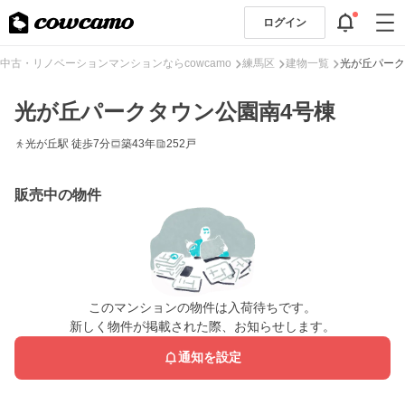
ログイン
中古・リノベーションマンションならcowcamo
練馬区
建物一覧
光が丘パーク
光が丘パークタウン公園南4号棟
光が丘駅 徒歩7分
築43年
252戸
販売中の物件
このマンションの物件は入荷待ちです。
新しく物件が掲載された際、お知らせします。
通知を設定