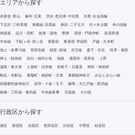
エリアから探す
表参道･青山
麻布･広尾
渋谷･恵比寿･中目黒
目黒･白金高輪
下北沢･三軒茶屋
東横線･目黒線
駒沢･二子玉川
代々木公園
井の頭線
神楽坂
品川・田町
銀座・築地
豊洲
清澄・門前仲町
皇居西側
中央線
千駄ヶ谷･四ッ谷
西新宿
東新宿･早稲田
戸越・大井町
池上・多摩川線
世田谷線
経堂･成城
京王線
森下・住吉
浅草・蔵前
押上・錦糸町
目白・雑司が谷
池袋
護国寺・茗荷谷
上野
湯島・東大前
人形町・日本橋
谷根千・日暮里
神田・神保町
駒込・本駒込
東陽町・南砂町・大島
東横線神奈川
みなとみらい線
田園都市線神奈川
赤羽・十条・王子
練馬・大江戸線・西武線
板橋・三田線・東武線
中央線多摩
京急線
その他
行政区から探す
港区
新宿区
目黒区
世田谷区
渋谷区
中野区
杉並区