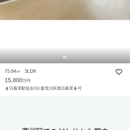
75.94㎡
3LDK
・
15,800
万円
日暮里駅徒歩2分
荒川区西日暮里
可