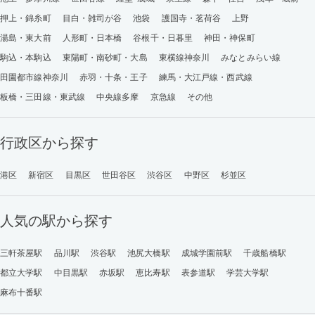
押上・錦糸町
目白・雑司が谷
池袋
護国寺・茗荷谷
上野
湯島・東大前
人形町・日本橋
谷根千・日暮里
神田・神保町
駒込・本駒込
東陽町・南砂町・大島
東横線神奈川
みなとみらい線
田園都市線神奈川
赤羽・十条・王子
練馬・大江戸線・西武線
板橋・三田線・東武線
中央線多摩
京急線
その他
行政区から探す
港区
新宿区
目黒区
世田谷区
渋谷区
中野区
杉並区
人気の駅から探す
三軒茶屋駅
品川駅
渋谷駅
池尻大橋駅
成城学園前駅
千歳船橋駅
都立大学駅
中目黒駅
赤坂駅
恵比寿駅
表参道駅
学芸大学駅
麻布十番駅