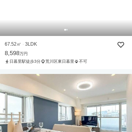
67.52㎡
3LDK
・
8,598
万円
日暮里駅徒歩3分
荒川区東日暮里
不可