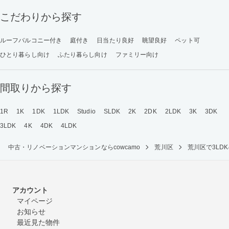
こだわりから探す
ルーフバルコニー付き
庭付き
日当たり良好
眺望良好
ペット可
ひとり暮らし向け
ふたり暮らし向け
ファミリー向け
間取りから探す
1R
1K
1DK
1LDK
Studio
SLDK
2K
2DK
2LDK
3K
3DK
3LDK
4K
4DK
4LDK
中古・リノベーションマンションならcowcamo
荒川区
荒川区で3L
アカウント
マイページ
お知らせ
最近見た物件