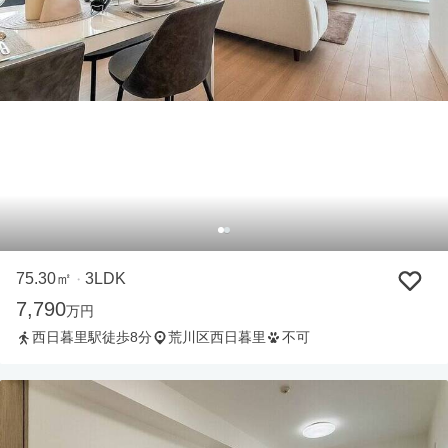
75.30㎡
3LDK
・
7,790
万円
西日暮里駅徒歩8分
荒川区西日暮里
不可