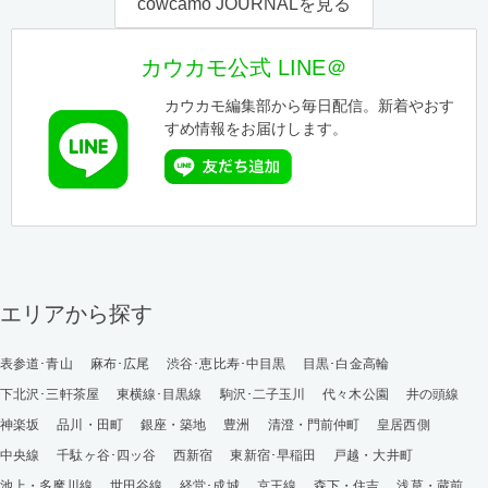
cowcamo JOURNALを見る
カウカモ公式 LINE＠
カウカモ編集部から毎日配信。新着やおす
すめ情報をお届けします。
エリアから探す
表参道･青山
麻布･広尾
渋谷･恵比寿･中目黒
目黒･白金高輪
下北沢･三軒茶屋
東横線･目黒線
駒沢･二子玉川
代々木公園
井の頭線
神楽坂
品川・田町
銀座・築地
豊洲
清澄・門前仲町
皇居西側
中央線
千駄ヶ谷･四ッ谷
西新宿
東新宿･早稲田
戸越・大井町
池上・多摩川線
世田谷線
経堂･成城
京王線
森下・住吉
浅草・蔵前