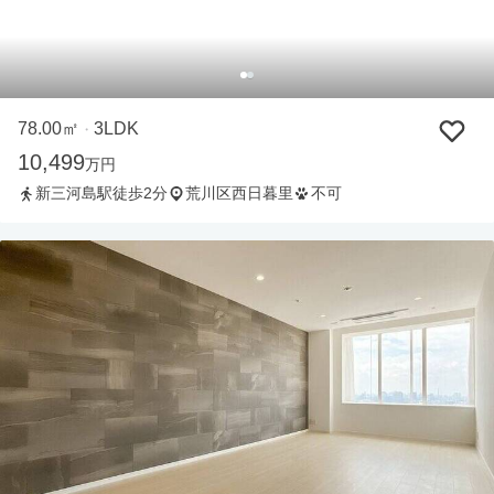
78.00㎡
3LDK
・
10,499
万円
新三河島駅徒歩2分
荒川区西日暮里
不可