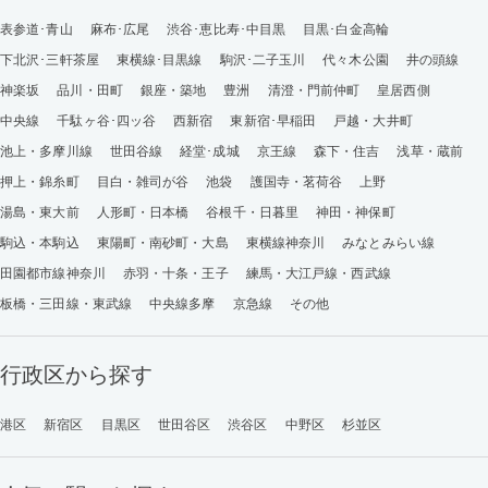
表参道･青山
麻布･広尾
渋谷･恵比寿･中目黒
目黒･白金高輪
下北沢･三軒茶屋
東横線･目黒線
駒沢･二子玉川
代々木公園
井の頭線
神楽坂
品川・田町
銀座・築地
豊洲
清澄・門前仲町
皇居西側
中央線
千駄ヶ谷･四ッ谷
西新宿
東新宿･早稲田
戸越・大井町
池上・多摩川線
世田谷線
経堂･成城
京王線
森下・住吉
浅草・蔵前
押上・錦糸町
目白・雑司が谷
池袋
護国寺・茗荷谷
上野
湯島・東大前
人形町・日本橋
谷根千・日暮里
神田・神保町
駒込・本駒込
東陽町・南砂町・大島
東横線神奈川
みなとみらい線
田園都市線神奈川
赤羽・十条・王子
練馬・大江戸線・西武線
板橋・三田線・東武線
中央線多摩
京急線
その他
行政区から探す
港区
新宿区
目黒区
世田谷区
渋谷区
中野区
杉並区