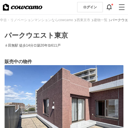
ログイン
中古・リノベーションマンションならcowcamo
西東京市
建物一覧
パークウエ
パークウエスト東京
田無駅 徒歩14分
築20年
611戸
販売中の物件