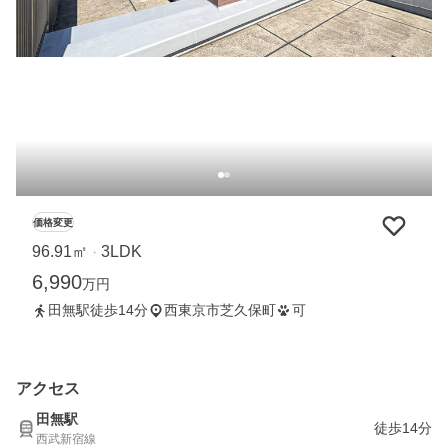
価格変更
96.91㎡
3LDK
・
6,990
万円
田無駅徒歩14分
西東京市芝久保町
可
アクセス
田無駅
徒歩14分
西武新宿線