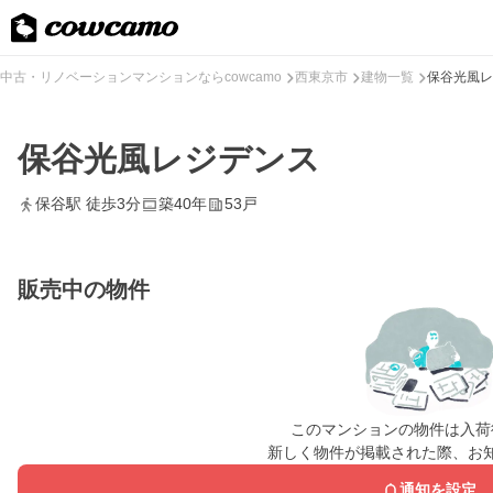
中古・リノベーションマンションならcowcamo
西東京市
建物一覧
保谷光風レ
保谷光風レジデンス
保谷駅 徒歩3分
築40年
53戸
販売中の物件
このマンションの物件は入荷
新しく物件が掲載された際、お
通知を設定