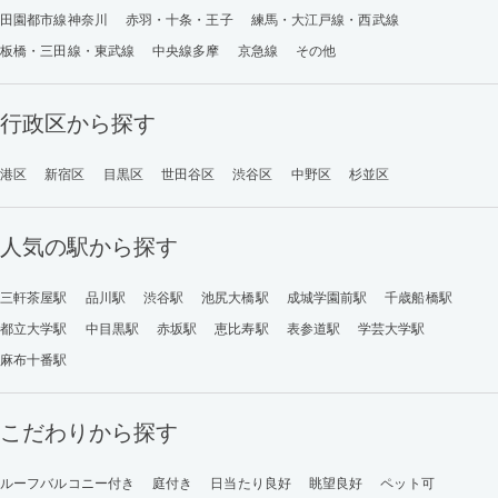
田園都市線神奈川
赤羽・十条・王子
練馬・大江戸線・西武線
板橋・三田線・東武線
中央線多摩
京急線
その他
行政区から探す
港区
新宿区
目黒区
世田谷区
渋谷区
中野区
杉並区
人気の駅から探す
三軒茶屋駅
品川駅
渋谷駅
池尻大橋駅
成城学園前駅
千歳船橋駅
都立大学駅
中目黒駅
赤坂駅
恵比寿駅
表参道駅
学芸大学駅
麻布十番駅
こだわりから探す
ルーフバルコニー付き
庭付き
日当たり良好
眺望良好
ペット可