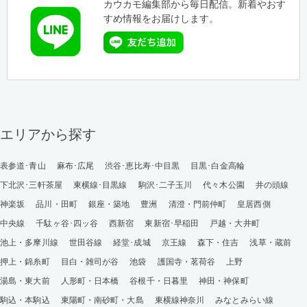
カウカモ編集部から毎日配信。新着やおす
すめ情報をお届けします。
エリアから探す
表参道･青山
麻布･広尾
渋谷･恵比寿･中目黒
目黒･白金高輪
下北沢･三軒茶屋
東横線･目黒線
駒沢･二子玉川
代々木公園
井の頭線
神楽坂
品川・田町
銀座・築地
豊洲
清澄・門前仲町
皇居西側
中央線
千駄ヶ谷･四ッ谷
西新宿
東新宿･早稲田
戸越・大井町
池上・多摩川線
世田谷線
経堂･成城
京王線
森下・住吉
浅草・蔵前
押上・錦糸町
目白・雑司が谷
池袋
護国寺・茗荷谷
上野
湯島・東大前
人形町・日本橋
谷根千・日暮里
神田・神保町
駒込・本駒込
東陽町・南砂町・大島
東横線神奈川
みなとみらい線