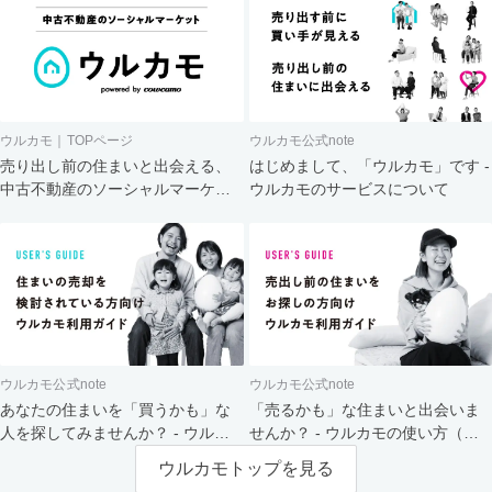
ウルカモ｜TOPページ
ウルカモ公式note
売り出し前の住まいと出会える、
はじめまして、「ウルカモ」です -
中古不動産のソーシャルマーケッ
ウルカモのサービスについて
ト
ウルカモ公式note
ウルカモ公式note
あなたの住まいを「買うかも」な
「売るかも」な住まいと出会いま
人を探してみませんか？ - ウルカ
せんか？ - ウルカモの使い方（買
モの使い方（売主さま向け）
主さま向け）
ウルカモトップを見る