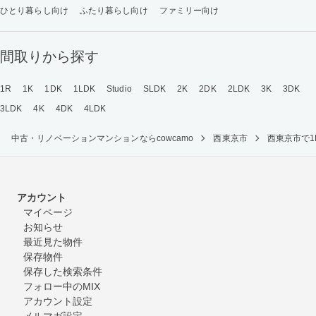
ひとり暮らし向け
ふたり暮らし向け
ファミリー向け
間取りから探す
1R
1K
1DK
1LDK
Studio
SLDK
2K
2DK
2LDK
3K
3DK
3LDK
4K
4DK
4LDK
中古・リノベーションマンションならcowcamo
西東京市
西東京市で
アカウント
マイページ
お知らせ
最近見た物件
保存物件
保存した検索条件
フォロー中のMIX
アカウント設定
メルマガ設定