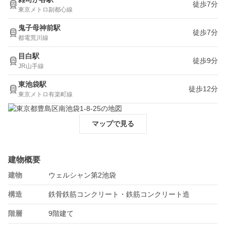
徒歩7分
東京メトロ副都心線
鬼子母神前駅
徒歩7分
都電荒川線
目白駅
徒歩9分
JR山手線
東池袋駅
徒歩12分
東京メトロ有楽町線
マップで見る
建物概要
建物
ウェルシャン第2池袋
構造
鉄骨鉄筋コンクリート・鉄筋コンクリート造
階層
9階建て