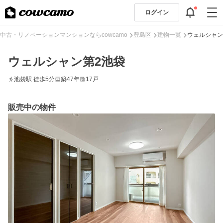
ログイン
中古・リノベーションマンションならcowcamo
豊島区
建物一覧
ウェルシャン
ウェルシャン第2池袋
池袋駅 徒歩5分
築47年
17戸
販売中の物件