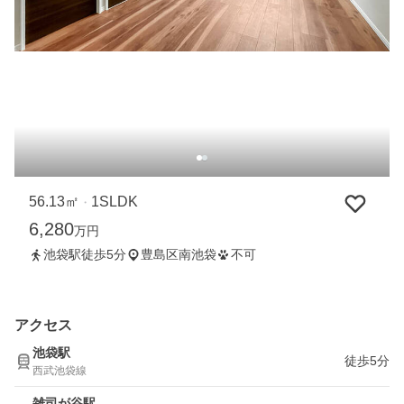
56.13㎡
1SLDK
・
6,280
万円
池袋駅徒歩5分
豊島区南池袋
不可
アクセス
池袋駅
徒歩5分
西武池袋線
雑司が谷駅