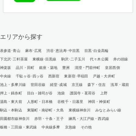
エリアから探す
表参道･青山
麻布･広尾
渋谷･恵比寿･中目黒
目黒･白金高輪
下北沢･三軒茶屋
東横線･目黒線
駒沢･二子玉川
代々木公園
井の頭線
神楽坂
品川・田町
銀座・築地
豊洲
清澄・門前仲町
皇居西側
中央線
千駄ヶ谷･四ッ谷
西新宿
東新宿･早稲田
戸越・大井町
池上・多摩川線
世田谷線
経堂･成城
京王線
森下・住吉
浅草・蔵前
押上・錦糸町
目白・雑司が谷
池袋
護国寺・茗荷谷
上野
湯島・東大前
人形町・日本橋
谷根千・日暮里
神田・神保町
駒込・本駒込
東陽町・南砂町・大島
東横線神奈川
みなとみらい線
田園都市線神奈川
赤羽・十条・王子
練馬・大江戸線・西武線
板橋・三田線・東武線
中央線多摩
京急線
その他