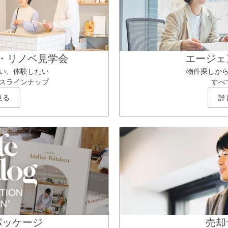
・リノベ見学会
エージェ
い、体験したい
物件探しか
スラインナップ
すべ
見る
詳
パッケージ
売却