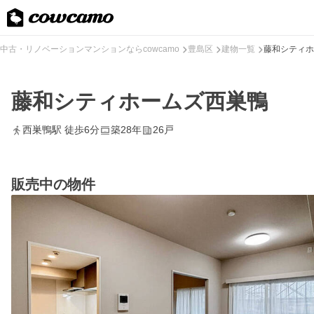
中古・リノベーションマンションならcowcamo
豊島区
建物一覧
藤和シティホ
藤和シティホームズ西巣鴨
西巣鴨駅 徒歩6分
築28年
26戸
販売中の物件