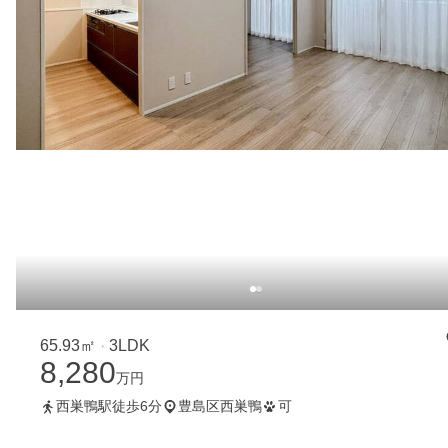
65.93㎡
3LDK
・
8,280
万円
西巣鴨駅徒歩6分
豊島区西巣鴨
可