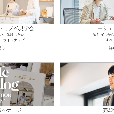
・リノベ見学会
エージェ
い、体験したい
物件探しか
スラインナップ
すべ
見る
詳
パッケージ
売却