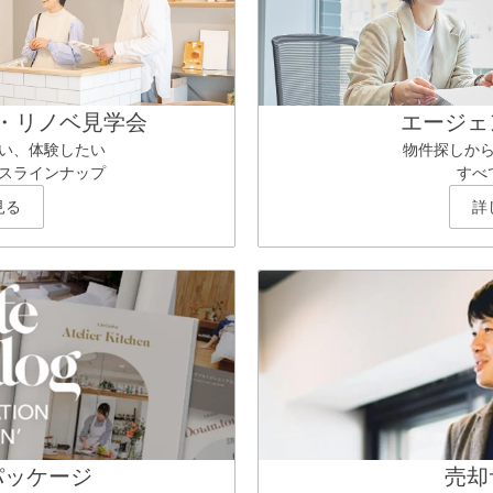
・リノベ見学会
エージェ
い、体験したい
物件探しか
スラインナップ
すべ
見る
詳
パッケージ
売却