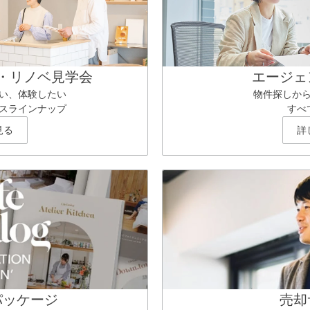
・リノベ見学会
エージェ
い、体験したい
物件探しか
スラインナップ
すべ
見る
詳
パッケージ
売却