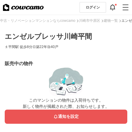
ログイン
中古・リノベーションマンションならcowcamo
川崎市中原区
建物一覧
エンゼ
エンゼルブレッサ川崎平間
平間駅 徒歩8分
築22年
40戸
販売中の物件
このマンションの物件は入荷待ちです。
新しく物件が掲載された際、お知らせします。
通知を設定