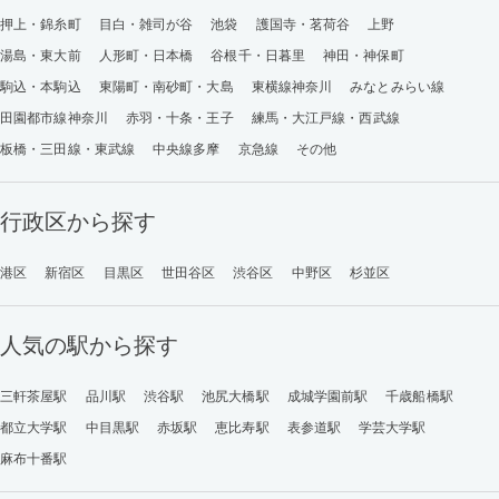
押上・錦糸町
目白・雑司が谷
池袋
護国寺・茗荷谷
上野
湯島・東大前
人形町・日本橋
谷根千・日暮里
神田・神保町
駒込・本駒込
東陽町・南砂町・大島
東横線神奈川
みなとみらい線
田園都市線神奈川
赤羽・十条・王子
練馬・大江戸線・西武線
板橋・三田線・東武線
中央線多摩
京急線
その他
行政区から探す
港区
新宿区
目黒区
世田谷区
渋谷区
中野区
杉並区
人気の駅から探す
三軒茶屋駅
品川駅
渋谷駅
池尻大橋駅
成城学園前駅
千歳船橋駅
都立大学駅
中目黒駅
赤坂駅
恵比寿駅
表参道駅
学芸大学駅
麻布十番駅