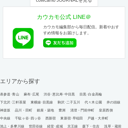
cowcamo JOURNALを見る
カウカモ公式 LINE＠
カウカモ編集部から毎日配信。新着やおす
すめ情報をお届けします。
エリアから探す
表参道･青山
麻布･広尾
渋谷･恵比寿･中目黒
目黒･白金高輪
下北沢･三軒茶屋
東横線･目黒線
駒沢･二子玉川
代々木公園
井の頭線
神楽坂
品川・田町
銀座・築地
豊洲
清澄・門前仲町
皇居西側
中央線
千駄ヶ谷･四ッ谷
西新宿
東新宿･早稲田
戸越・大井町
池上・多摩川線
世田谷線
経堂･成城
京王線
森下・住吉
浅草・蔵前