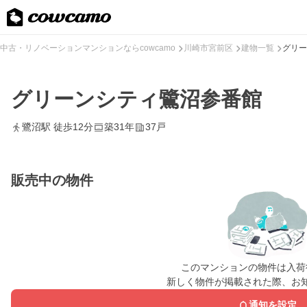
中古・リノベーションマンションならcowcamo
川崎市宮前区
建物一覧
グリー
グリーンシティ鷺沼参番館
鷺沼駅 徒歩12分
築31年
37戸
販売中の物件
このマンションの物件は入荷
新しく物件が掲載された際、お
通知を設定