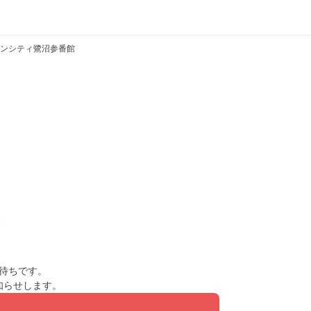
ンシティ鷺沼参番館
待ちです。
知らせします。