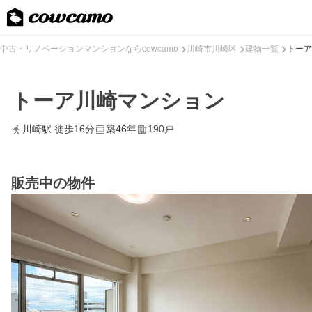
中古・リノベーションマンションならcowcamo
川崎市川崎区
建物一覧
トーア
トーア川崎マンション
川崎駅 徒歩16分
築46年
190戸
販売中の物件