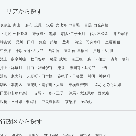
エリアから探す
表参道･青山
麻布･広尾
渋谷･恵比寿･中目黒
目黒･白金高輪
下北沢･三軒茶屋
東横線･目黒線
駒沢･二子玉川
代々木公園
井の頭線
神楽坂
品川・田町
銀座・築地
豊洲
清澄・門前仲町
皇居西側
中央線
千駄ヶ谷･四ッ谷
西新宿
東新宿･早稲田
戸越・大井町
池上・多摩川線
世田谷線
経堂･成城
京王線
森下・住吉
浅草・蔵前
押上・錦糸町
目白・雑司が谷
池袋
護国寺・茗荷谷
上野
湯島・東大前
人形町・日本橋
谷根千・日暮里
神田・神保町
駒込・本駒込
東陽町・南砂町・大島
東横線神奈川
みなとみらい線
田園都市線神奈川
赤羽・十条・王子
練馬・大江戸線・西武線
板橋・三田線・東武線
中央線多摩
京急線
その他
行政区から探す
港区
新宿区
目黒区
世田谷区
渋谷区
中野区
杉並区