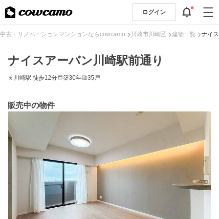
ログイン
中古・リノベーションマンションならcowcamo
川崎市川崎区
建物一覧
ナイス
ナイスアーバン川崎駅前通り
川崎駅 徒歩12分
築30年
35戸
販売中の物件