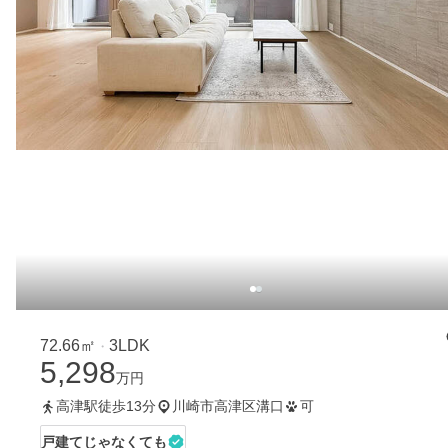
72.66㎡
3LDK
・
5,298
万円
高津駅徒歩13分
川崎市高津区溝口
可
戸建てじゃなくても