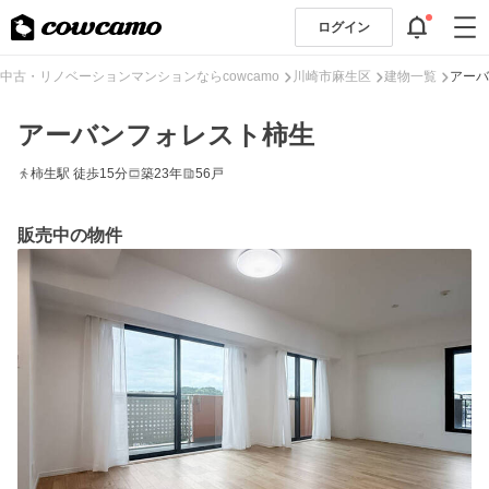
ログイン
中古・リノベーションマンションならcowcamo
川崎市麻生区
建物一覧
アーバ
アーバンフォレスト柿生
柿生駅 徒歩15分
築23年
56戸
販売中の物件