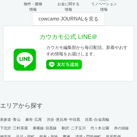
物件・建物
お金に関する
リノベーション
情報
情報
情報
cowcamo JOURNALを見る
カウカモ公式 LINE＠
カウカモ編集部から毎日配信。新着やおす
すめ情報をお届けします。
エリアから探す
表参道･青山
麻布･広尾
渋谷･恵比寿･中目黒
目黒･白金高輪
下北沢･三軒茶屋
東横線･目黒線
駒沢･二子玉川
代々木公園
井の頭線
神楽坂
品川・田町
銀座・築地
豊洲
清澄・門前仲町
皇居西側