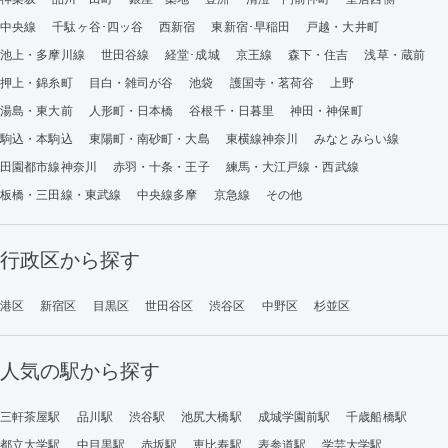
中央線
千駄ヶ谷･四ッ谷
西新宿
東新宿･早稲田
戸越・大井町
池上・多摩川線
世田谷線
経堂･成城
京王線
森下・住吉
浅草・蔵前
押上・錦糸町
目白・雑司が谷
池袋
護国寺・茗荷谷
上野
湯島・東大前
人形町・日本橋
谷根千・日暮里
神田・神保町
駒込・本駒込
東陽町・南砂町・大島
東横線神奈川
みなとみらい線
田園都市線神奈川
赤羽・十条・王子
練馬・大江戸線・西武線
板橋・三田線・東武線
中央線多摩
京急線
その他
行政区から探す
港区
新宿区
目黒区
世田谷区
渋谷区
中野区
杉並区
人気の駅から探す
三軒茶屋駅
品川駅
渋谷駅
池尻大橋駅
成城学園前駅
千歳船橋駅
都立大学駅
中目黒駅
赤坂駅
恵比寿駅
表参道駅
学芸大学駅