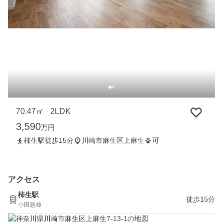
70.47㎡
2LDK
・
3,590
万円
柿生駅徒歩15分
川崎市麻生区上麻生
可
アクセス
柿生駅
徒歩15分
小田急線