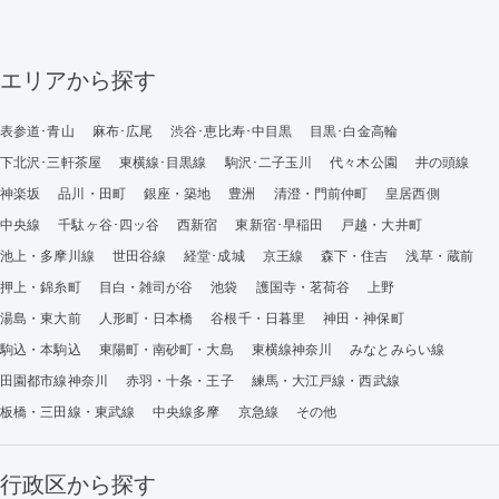
エリアから探す
表参道･青山
麻布･広尾
渋谷･恵比寿･中目黒
目黒･白金高輪
下北沢･三軒茶屋
東横線･目黒線
駒沢･二子玉川
代々木公園
井の頭線
神楽坂
品川・田町
銀座・築地
豊洲
清澄・門前仲町
皇居西側
中央線
千駄ヶ谷･四ッ谷
西新宿
東新宿･早稲田
戸越・大井町
池上・多摩川線
世田谷線
経堂･成城
京王線
森下・住吉
浅草・蔵前
押上・錦糸町
目白・雑司が谷
池袋
護国寺・茗荷谷
上野
湯島・東大前
人形町・日本橋
谷根千・日暮里
神田・神保町
駒込・本駒込
東陽町・南砂町・大島
東横線神奈川
みなとみらい線
田園都市線神奈川
赤羽・十条・王子
練馬・大江戸線・西武線
板橋・三田線・東武線
中央線多摩
京急線
その他
行政区から探す