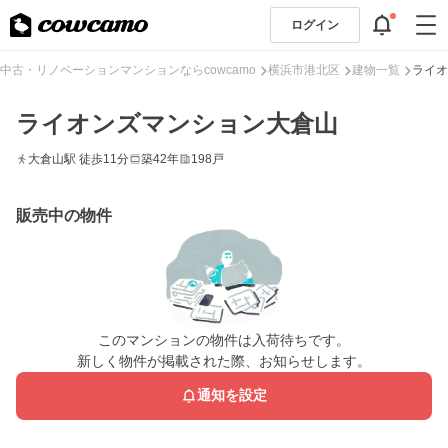
ログイン
中古・リノベーションマンションならcowcamo
横浜市港北区
建物一覧
ライオ
ライオンズマンション大倉山
大倉山駅 徒歩11分
築42年
198戸
販売中の物件
このマンションの物件は入荷待ちです。
新しく物件が掲載された際、お知らせします。
通知を設定