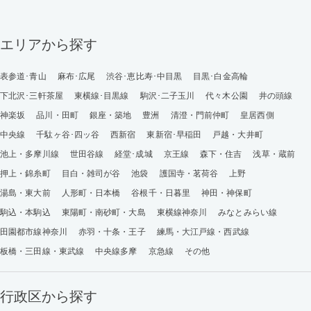
エリアから探す
表参道･青山
麻布･広尾
渋谷･恵比寿･中目黒
目黒･白金高輪
下北沢･三軒茶屋
東横線･目黒線
駒沢･二子玉川
代々木公園
井の頭線
神楽坂
品川・田町
銀座・築地
豊洲
清澄・門前仲町
皇居西側
中央線
千駄ヶ谷･四ッ谷
西新宿
東新宿･早稲田
戸越・大井町
池上・多摩川線
世田谷線
経堂･成城
京王線
森下・住吉
浅草・蔵前
押上・錦糸町
目白・雑司が谷
池袋
護国寺・茗荷谷
上野
湯島・東大前
人形町・日本橋
谷根千・日暮里
神田・神保町
駒込・本駒込
東陽町・南砂町・大島
東横線神奈川
みなとみらい線
田園都市線神奈川
赤羽・十条・王子
練馬・大江戸線・西武線
板橋・三田線・東武線
中央線多摩
京急線
その他
行政区から探す