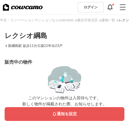
ログイン
中古・リノベーションマンションならcowcamo
横浜市港北区
建物一覧
レクシ
レクシオ綱島
新綱島駅 徒歩11分
築22年
23戸
販売中の物件
このマンションの物件は入荷待ちです。
新しく物件が掲載された際、お知らせします。
通知を設定