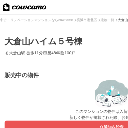
中古・リノベーションマンションならcowcamo
横浜市港北区
建物一覧
大倉山
大倉山ハイム５号棟
大倉山駅 徒歩11分
築48年
100戸
販売中の物件
このマンションの物件は入荷
新しく物件が掲載された際、お
通知を設定