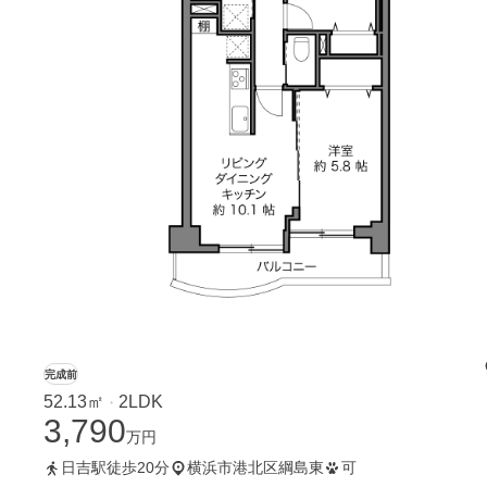
完成前
52.13㎡
2LDK
・
3,790
万円
日吉駅徒歩20分
横浜市港北区綱島東
可