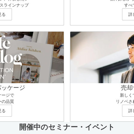
スラインナップ
すべ
見る
詳
パッケージ
売却
ケージで
新しく
ーの品質
リノベさ
見る
詳
開催中のセミナー・イベント