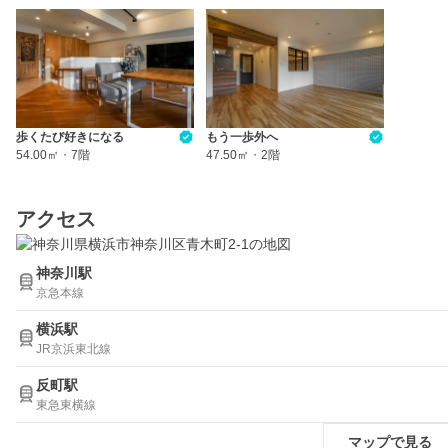
歩くたび好きになる
もう一歩外へ
54.00㎡
・
7階
47.50㎡
・
2階
アクセス
神奈川駅
京急本線
横浜駅
JR京浜東北線
反町駅
東急東横線
マップで見る