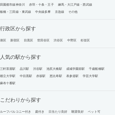
田園都市線神奈川
赤羽・十条・王子
練馬・大江戸線・西武線
板橋・三田線・東武線
中央線多摩
京急線
その他
行政区から探す
港区
新宿区
目黒区
世田谷区
渋谷区
中野区
杉並区
人気の駅から探す
三軒茶屋駅
品川駅
渋谷駅
池尻大橋駅
成城学園前駅
千歳船橋駅
都立大学駅
中目黒駅
赤坂駅
恵比寿駅
表参道駅
学芸大学駅
麻布十番駅
こだわりから探す
ルーフバルコニー付き
庭付き
日当たり良好
眺望良好
ペット可