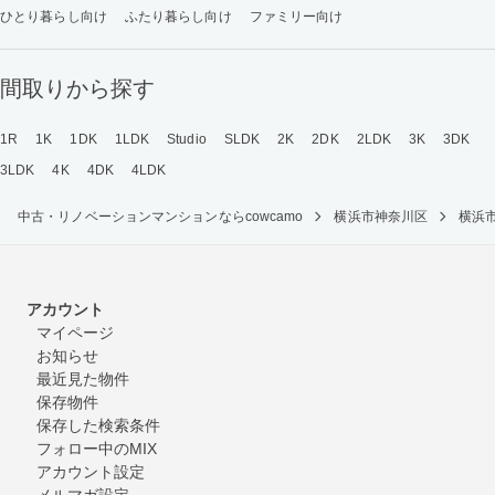
ひとり暮らし向け
ふたり暮らし向け
ファミリー向け
間取りから探す
1R
1K
1DK
1LDK
Studio
SLDK
2K
2DK
2LDK
3K
3DK
3LDK
4K
4DK
4LDK
中古・リノベーションマンションならcowcamo
横浜市神奈川区
横浜
アカウント
マイページ
お知らせ
最近見た物件
保存物件
保存した検索条件
フォロー中のMIX
アカウント設定
メルマガ設定