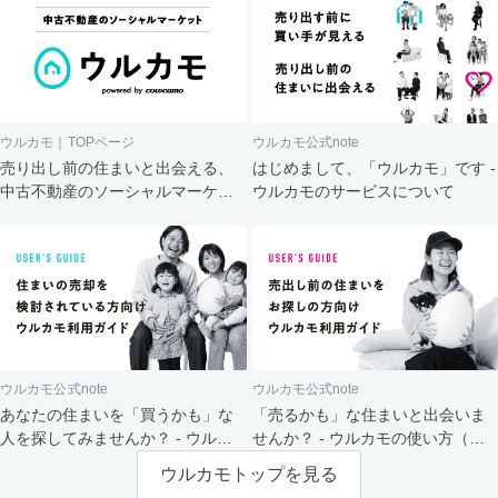
ウルカモ｜TOPページ
ウルカモ公式note
売り出し前の住まいと出会える、
はじめまして、「ウルカモ」です -
中古不動産のソーシャルマーケッ
ウルカモのサービスについて
ト
ウルカモ公式note
ウルカモ公式note
あなたの住まいを「買うかも」な
「売るかも」な住まいと出会いま
人を探してみませんか？ - ウルカ
せんか？ - ウルカモの使い方（買
モの使い方（売主さま向け）
主さま向け）
ウルカモトップを見る