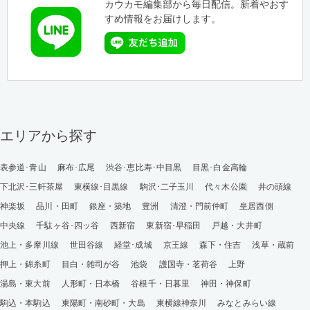
カウカモ編集部から毎日配信。新着やおす
すめ情報をお届けします。
エリアから探す
表参道･青山
麻布･広尾
渋谷･恵比寿･中目黒
目黒･白金高輪
下北沢･三軒茶屋
東横線･目黒線
駒沢･二子玉川
代々木公園
井の頭線
神楽坂
品川・田町
銀座・築地
豊洲
清澄・門前仲町
皇居西側
中央線
千駄ヶ谷･四ッ谷
西新宿
東新宿･早稲田
戸越・大井町
池上・多摩川線
世田谷線
経堂･成城
京王線
森下・住吉
浅草・蔵前
押上・錦糸町
目白・雑司が谷
池袋
護国寺・茗荷谷
上野
湯島・東大前
人形町・日本橋
谷根千・日暮里
神田・神保町
駒込・本駒込
東陽町・南砂町・大島
東横線神奈川
みなとみらい線