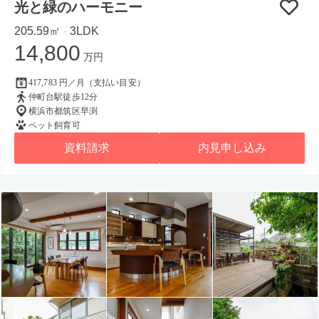
光と緑のハーモニー
205.59㎡
3LDK
・
14,800
万円
417,783 円／月（支払い目安）
仲町台駅徒歩12分
横浜市都筑区早渕
ペット飼育可
資料請求
内見申し込み