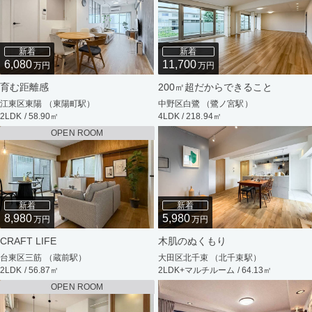
新着
新着
6,080
11,700
万円
万円
育む距離感
200㎡超だからできること
江東区東陽 （東陽町駅）
中野区白鷺 （鷺ノ宮駅）
2LDK / 58.90㎡
4LDK / 218.94㎡
OPEN ROOM
新着
新着
8,980
5,980
万円
万円
CRAFT LIFE
木肌のぬくもり
台東区三筋 （蔵前駅）
大田区北千束 （北千束駅）
2LDK / 56.87㎡
2LDK+マルチルーム / 64.13㎡
OPEN ROOM