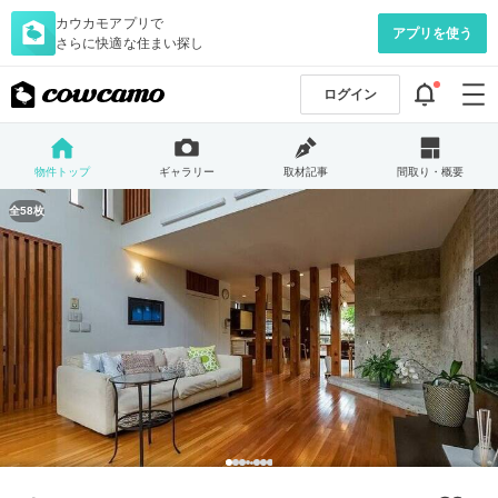
カウカモアプリで
アプリを使う
さらに快適な住まい探し
ログイン
物件トップ
ギャラリー
取材記事
間取り・概要
全58枚