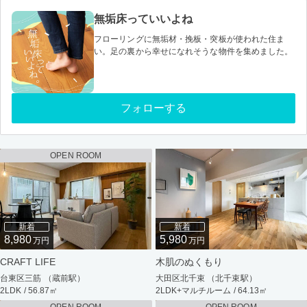
無垢床っていいよね
フローリングに無垢材・挽板・突板が使われた住ま
い。足の裏から幸せになれそうな物件を集めました。
フォローする
OPEN ROOM
新着
新着
8,980
5,980
万円
万円
CRAFT LIFE
木肌のぬくもり
台東区三筋 （蔵前駅）
大田区北千束 （北千束駅）
2LDK / 56.87㎡
2LDK+マルチルーム / 64.13㎡