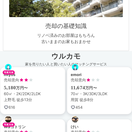
売却の基礎知識
リノベ済みのお部屋はもちろん
古いままのお家もおまかせ
ウルカモ
家を売りたい人と買いたい人のマッチングサービス
miyos
emori
売却意向
売却意向
5,180
11,674
万円〜
万円〜
60㎡・2K/2DK/2LDK
70㎡・3K/3DK/3LDK
上野毛 徒歩13分
用賀 徒歩8分
616
454
WSコトリン
けい
売却意向
売却意向