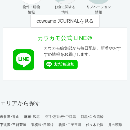
物件・建物
お金に関する
リノベーション
情報
情報
情報
cowcamo JOURNALを見る
カウカモ公式 LINE＠
カウカモ編集部から毎日配信。新着やおす
すめ情報をお届けします。
エリアから探す
表参道･青山
麻布･広尾
渋谷･恵比寿･中目黒
目黒･白金高輪
下北沢･三軒茶屋
東横線･目黒線
駒沢･二子玉川
代々木公園
井の頭線