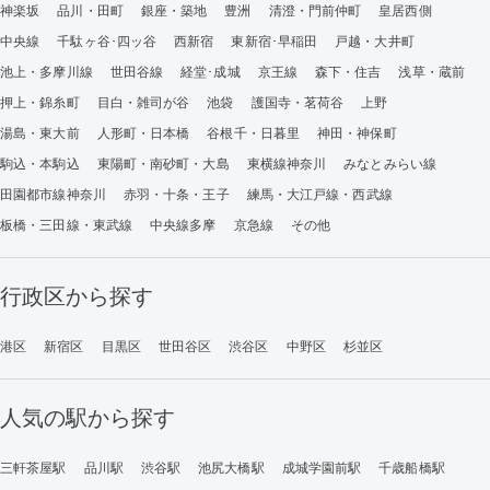
神楽坂
品川・田町
銀座・築地
豊洲
清澄・門前仲町
皇居西側
中央線
千駄ヶ谷･四ッ谷
西新宿
東新宿･早稲田
戸越・大井町
池上・多摩川線
世田谷線
経堂･成城
京王線
森下・住吉
浅草・蔵前
押上・錦糸町
目白・雑司が谷
池袋
護国寺・茗荷谷
上野
湯島・東大前
人形町・日本橋
谷根千・日暮里
神田・神保町
駒込・本駒込
東陽町・南砂町・大島
東横線神奈川
みなとみらい線
田園都市線神奈川
赤羽・十条・王子
練馬・大江戸線・西武線
板橋・三田線・東武線
中央線多摩
京急線
その他
行政区から探す
港区
新宿区
目黒区
世田谷区
渋谷区
中野区
杉並区
人気の駅から探す
三軒茶屋駅
品川駅
渋谷駅
池尻大橋駅
成城学園前駅
千歳船橋駅