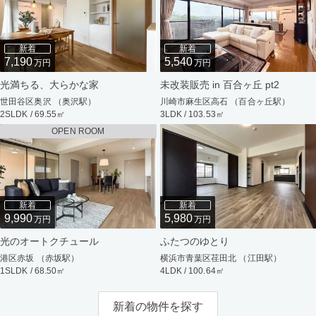
新着
新着
7,190
5,540
万円
万円
光満ちる、大らかな家
未改装販売 in 百合ヶ丘 pt2
世田谷区奥沢 （奥沢駅）
川崎市麻生区高石 （百合ヶ丘駅）
2SLDK / 69.55㎡
3LDK / 103.53㎡
OPEN ROOM
新着
新着
9,990
5,980
万円
万円
光のオートクチュール
ふたつのゆとり
港区赤坂 （赤坂駅）
横浜市青葉区荏田北 （江田駅）
1SLDK / 68.50㎡
4LDK / 100.64㎡
新着の物件を探す