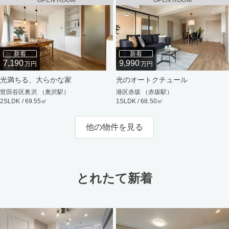
OPEN ROOM
OPEN ROOM
新着
新着
7,190
9,990
万円
万円
光満ちる、大らかな家
光のオートクチュール
世田谷区奥沢 （奥沢駅）
港区赤坂 （赤坂駅）
2SLDK / 69.55㎡
1SLDK / 68.50㎡
他の物件を見る
とれたて新着