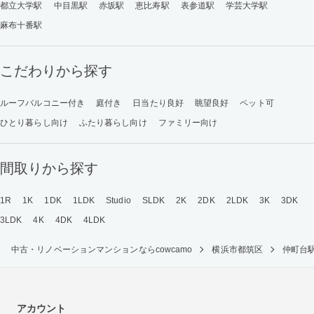
都立大学駅
中目黒駅
赤坂駅
恵比寿駅
表参道駅
学芸大学駅
麻布十番駅
こだわりから探す
ルーフバルコニー付き
庭付き
日当たり良好
眺望良好
ペット可
ひとり暮らし向け
ふたり暮らし向け
ファミリー向け
間取りから探す
1R
1K
1DK
1LDK
Studio
SLDK
2K
2DK
2LDK
3K
3DK
3LDK
4K
4DK
4LDK
中古・リノベーションマンションならcowcamo
横浜市都筑区
仲町台
アカウント