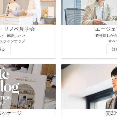
・リノベ見学会
エージェ
い、体験したい
物件探しか
スラインナップ
すべ
見る
詳
パッケージ
売却