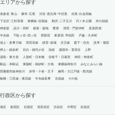
エリアから探す
表参道･青山
麻布･広尾
渋谷･恵比寿･中目黒
目黒･白金高輪
下北沢･三軒茶屋
東横線･目黒線
駒沢･二子玉川
代々木公園
井の頭線
神楽坂
品川・田町
銀座・築地
豊洲
清澄・門前仲町
皇居西側
中央線
千駄ヶ谷･四ッ谷
西新宿
東新宿･早稲田
戸越・大井町
池上・多摩川線
世田谷線
経堂･成城
京王線
森下・住吉
浅草・蔵前
押上・錦糸町
目白・雑司が谷
池袋
護国寺・茗荷谷
上野
湯島・東大前
人形町・日本橋
谷根千・日暮里
神田・神保町
駒込・本駒込
東陽町・南砂町・大島
東横線神奈川
みなとみらい線
田園都市線神奈川
赤羽・十条・王子
練馬・大江戸線・西武線
板橋・三田線・東武線
中央線多摩
京急線
その他
行政区から探す
港区
新宿区
目黒区
世田谷区
渋谷区
中野区
杉並区