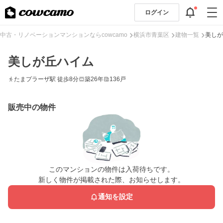
ログイン
中古・リノベーションマンションならcowcamo
横浜市青葉区
建物一覧
美しが
美しが丘ハイム
たまプラーザ駅 徒歩8分
築26年
136戸
販売中の物件
このマンションの物件は入荷待ちです。
新しく物件が掲載された際、お知らせします。
通知を設定